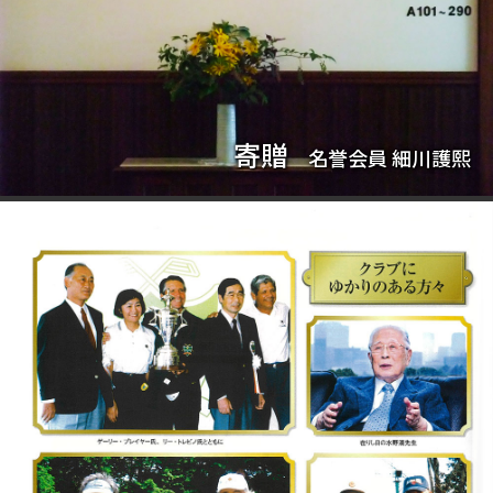
寄贈
名誉会員 細川護熙