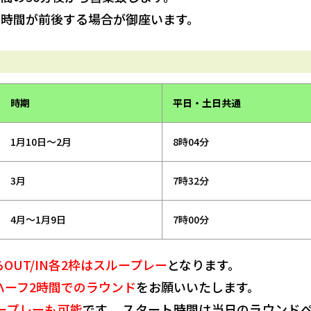
ン時間が前後する場合が御座います。
時期
平日・土日共通
1月10日～2月
8時04分
3月
7時32分
4月～1月9日
7時00分
UT/IN各2枠はスループレー
となります。
ハーフ2時間でのラウンド
をお願いいたします。
ープレーも可能
です。 スタート時間は当日のラウンド