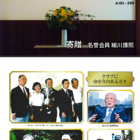
寄贈
名誉会員 細川護熙