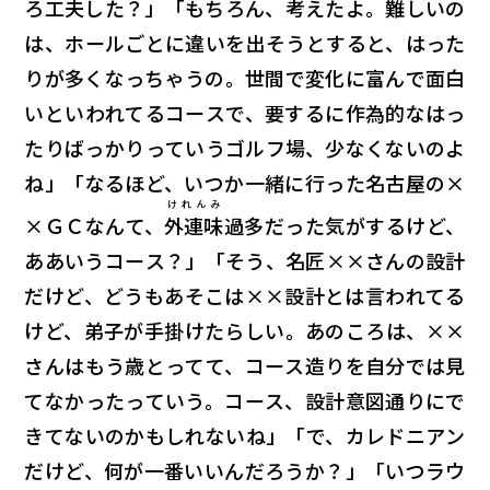
ろ工夫した？」「もちろん、考えたよ。難しいの
は、ホールごとに違いを出そうとすると、はった
りが多くなっちゃうの。世間で変化に富んで面白
いといわれてるコースで、要するに作為的なはっ
たりばっかり――っていうゴルフ場、少なくないのよ
ね」「なるほど、いつか一緒に行った名古屋の×
けれんみ
×ＧＣなんて、
外連味
過多だった気がするけど、
ああいうコース？」「そう、名匠××さんの設計
だけど、どうもあそこは××設計とは言われてる
けど、弟子が手掛けたらしい。あのころは、××
さんはもう歳とってて、コース造りを自分では見
てなかったっていう。コース、設計意図通りにで
きてないのかもしれないね」「で、カレドニアン
だけど、何が一番いいんだろうか？」「いつラウ