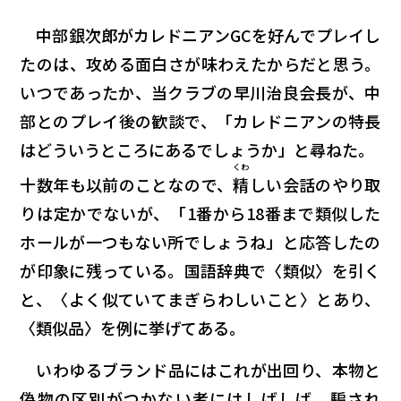
中部銀次郎がカレドニアンGCを好んでプレイし
たのは、攻める面白さが味わえたからだと思う。
いつであったか、当クラブの早川治良会長が、中
部とのプレイ後の歓談で、「カレドニアンの特長
はどういうところにあるでしょうか」と尋ねた。
くわ
十数年も以前のことなので、
精
しい会話のやり取
りは定かでないが、「1番から18番まで類似した
ホールが一つもない所でしょうね」と応答したの
が印象に残っている。国語辞典で〈類似〉を引く
と、〈よく似ていてまぎらわしいこと〉とあり、
〈類似品〉を例に挙げてある。
いわゆるブランド品にはこれが出回り、本物と
偽物の区別がつかない者にはしばしば、騙され