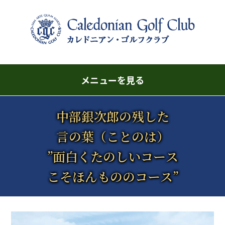
メニューを見る
中部銀次郎の残した
言の葉（ことのは）
”面白くたのしいコース
こそほんもののコース”