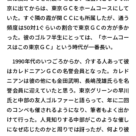
京に出てからは、東京ＧＣをホームコースにして
いた。すぐ隣の霞が関ＣＣにも所属したが、通う
頻度は50対1ぐらいの割合で東京ＧＣの方が多か
った。彼のゴルフ半生にとっては、「ホームコー
スはこの東京ＧＣ」という時代が一番長い。
1990年代のいつごろからか、介する人あって彼
はカレドニアンＧＣの名誉会員となった。カレド
ニアンは彼の他にも金田武明、長嶋茂雄氏らを名
誉会員に迎えていたと思う。東京グリーンの早川
氏と中部の友人ゴルファーと語らって、年に二回
のコンペも催されるようになり、筆者もよく出か
けて行った。人見知りする中部がこのような催し
になぜ応じたのか――と周りでは訝ったが、何より彼