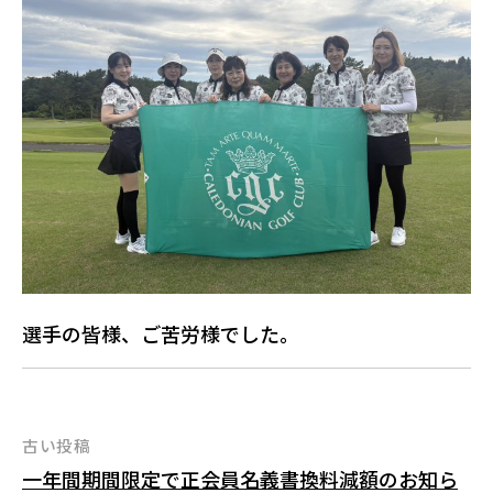
選手の皆様、ご苦労様でした。
投
古い投稿
一年間期間限定で正会員名義書換料減額のお知ら
稿