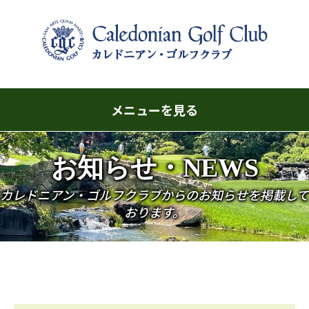
メニューを見る
コ
お知らせ・NEWS
ン
テ
カレドニアン・ゴルフクラブからのお知らせを掲載して
ン
おります。
ツ
へ
ス
キ