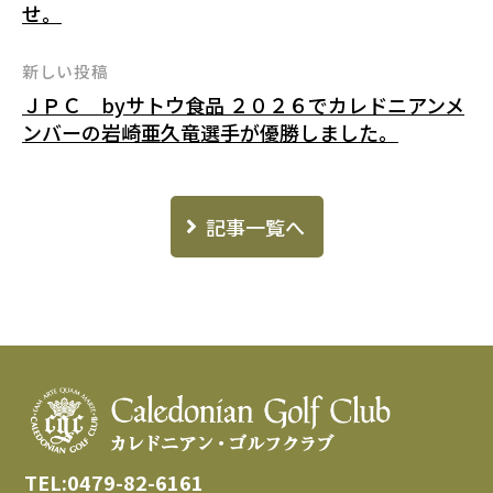
せ。
ナ
ビ
新しい投稿
ゲ
ＪＰＣ byサトウ食品 ２０２６でカレドニアンメ
ー
ンバーの岩崎亜久竜選手が優勝しました。
シ
ョ
記事一覧へ
ン
TEL:0479-82-6161