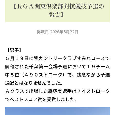
ッ
【ＫＧＡ関東倶楽部対抗競技予選の
プ
報告】
掲載日
2026年5月22日
【男子】
５月１９日に紫カントリークラブすみれコースで
開催された千葉第一会場予選において１９チーム
中５位（４９０ストローク）で、残念ながら予選
通過とはなりませんでした。
Ａクラスで出場した森塚実選手は７４ストローク
でベストスコア賞を受賞しました。