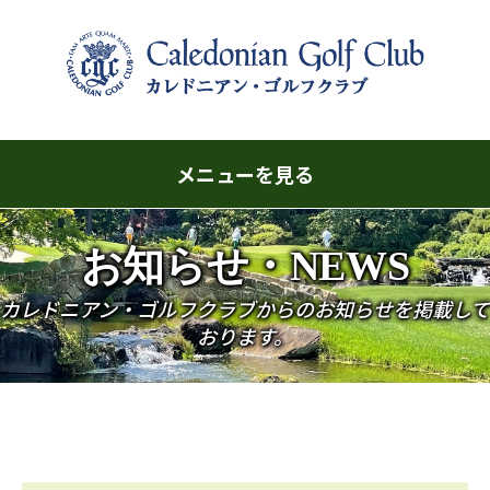
メニューを見る
コ
お知らせ・NEWS
ン
テ
カレドニアン・ゴルフクラブからのお知らせを掲載して
ン
おります。
ツ
へ
ス
キ