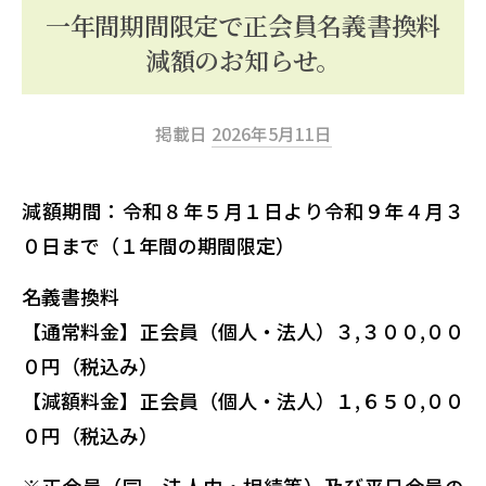
ッ
一年間期間限定で正会員名義書換料
プ
減額のお知らせ。
掲載日
2026年5月11日
減額期間：令和８年５月１日より令和９年４月３
０日まで（１年間の期間限定）
名義書換料
【通常料金】正会員（個人・法人）３,３００,００
０円（税込み）
【減額料金】正会員（個人・法人）１,６５０,００
０円（税込み）
※正会員（同一法人内・相続等）及び平日会員の