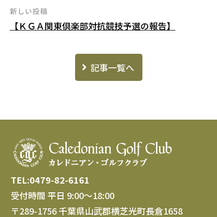
ナ
新しい投稿
ビ
【ＫＧＡ関東倶楽部対抗競技予選の報告】
ゲ
ー
シ
記事一覧へ
ョ
ン
TEL:0479-82-6161
受付時間 平日 9:00～18:00
〒289-1756 千葉県山武郡横芝光町長倉1658