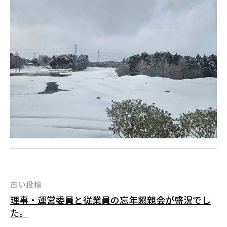
投
古い投稿
理事・運営委員と従業員の忘年懇親会が盛況でし
稿
た。
ナ