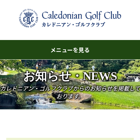
メニューを見る
コ
お知らせ・NEWS
ン
テ
カレドニアン・ゴルフクラブからのお知らせを掲載して
ン
おります。
ツ
へ
ス
キ