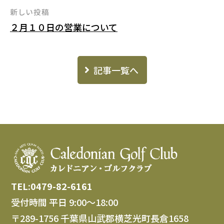
ビ
新しい投稿
ゲ
２月１０日の営業について
ー
シ
記事一覧へ
ョ
ン
TEL:0479-82-6161
受付時間 平日 9:00～18:00
〒289-1756 千葉県山武郡横芝光町長倉1658