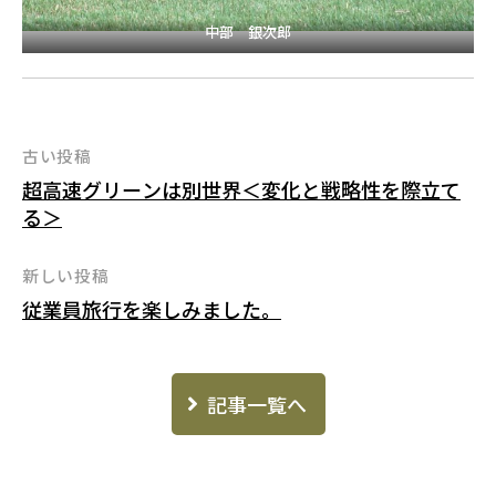
中部 銀次郎
投
古い投稿
超高速グリーンは別世界＜変化と戦略性を際立て
稿
る＞
ナ
ビ
新しい投稿
ゲ
従業員旅行を楽しみました。
ー
シ
記事一覧へ
ョ
ン