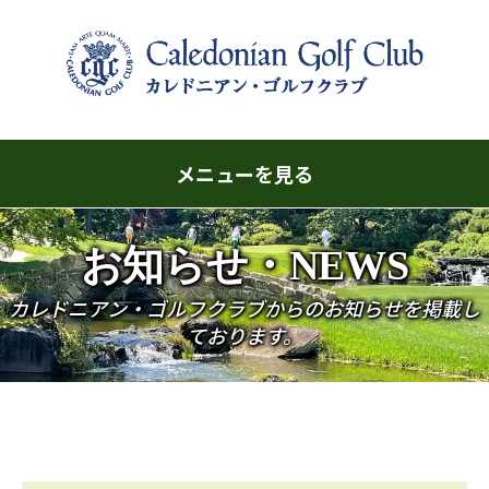
メニューを見る
コ
お知らせ・NEWS
ン
テ
カレドニアン・ゴルフクラブからのお知らせを掲載し
ン
ております。
ツ
へ
ス
キ