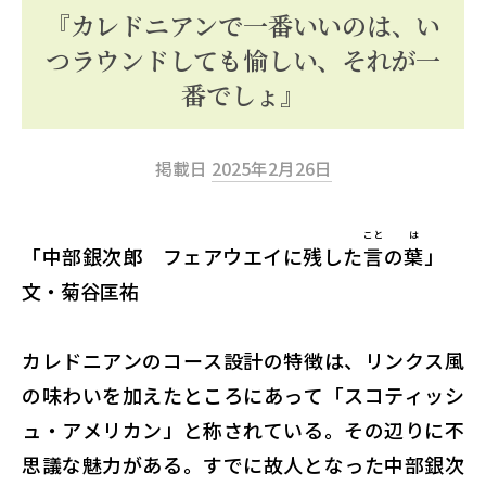
ッ
『カレドニアンで一番いいのは、い
プ
つラウンドしても愉しい、それが一
番でしょ』
掲載日
2025年2月26日
こと
は
「中部銀次郎 フェアウエイに残した
言
の
葉
」
文・菊谷匡祐
カレドニアンのコース設計の特徴は、リンクス風
の味わいを加えたところにあって「スコティッシ
ュ・アメリカン」と称されている。その辺りに不
思議な魅力がある。すでに故人となった中部銀次