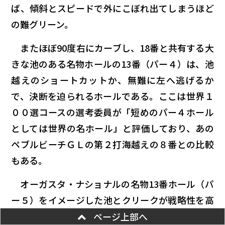
ば、傾斜とスピードで外にこぼれ出てしまうほど
の難グリーン。
またほぼ90度右にカーブし、18番と共有する大
きな池のある名物ホールの13番（パー４）は、池
越えのショートカットか、無難に左へ逃げるか
で、決断を迫られるホールである。ここは世界１
００選コースの選考委員が「短めのパー４ホール
としては世界の名ホール」と評価しており、あの
ペブルビーチＧＬの第２打海越えの８番との比較
もある。
オーガスタ・ナショナルの名物13番ホール（パ
ー５）をイメージした池とクリークが戦略性を高
める15番（パー５）と共に、カレドニアンＧＣを
ページ上部へ